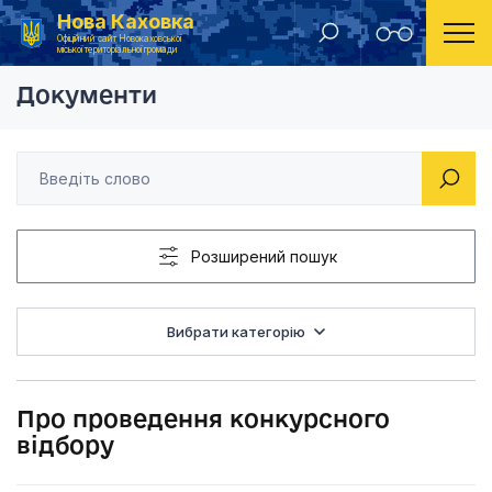
Нова Каховка
Головна
Розпорядження Новокаховського міського голови 2016 рік
Про проведення кон
Офіційний сайт Новокаховської
міської територіальної громади
Документи
Розширений пошук
Вибрати категорію
Про проведення конкурсного
відбору