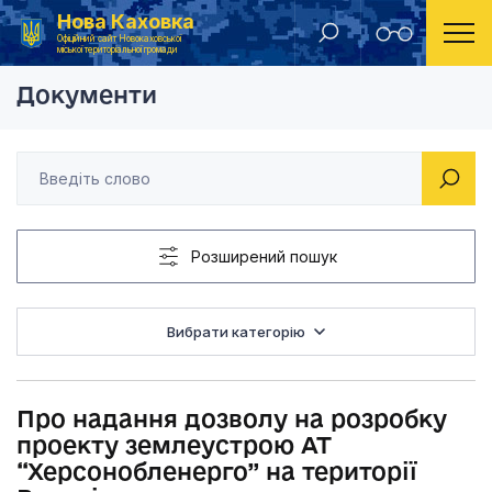
Нова Каховка
Головна
Рішення Новокаховської міської ради 2021 рік
Про надання дозволу
Офіційний сайт Новокаховської
міської територіальної громади
Документи
Розширений пошук
Вибрати категорію
Про надання дозволу на розробку
проекту землеустрою АТ
“Херсонобленерго” на території