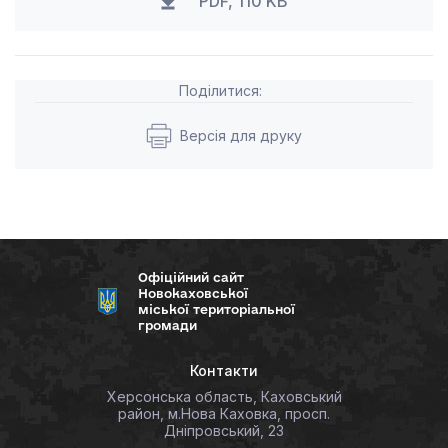
PDF, 110 KB
Поділитися:
Версія для друку
Офіційний сайт
Новокаховської
міської територіальної
громади
Контакти
Херсонська область, Каховський
район, м.Нова Каховка, просп.
Дніпровський, 23