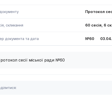
Протокол сесі
 документу
60 сесія, 6 с
ія, скликання
№60 03.04.
ер документа та дата
ротокол сесії міської ради №60
ділитися: