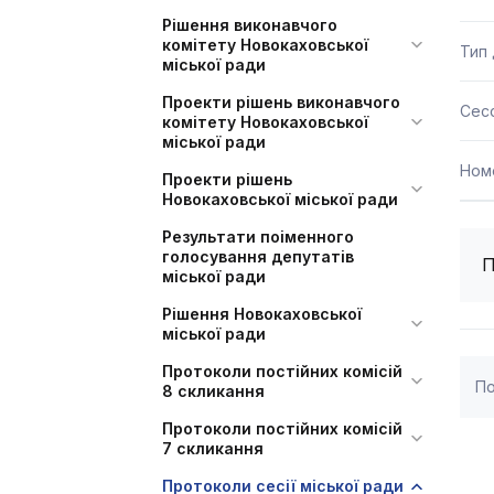
Рішення виконавчого
комітету Новокаховської
Тип
міської ради
Проекти рішень виконавчого
Сесс
комітету Новокаховської
міської ради
Ном
Проекти рішень
Новокаховської міської ради
Результати поіменного
голосування депутатів
П
міської ради
Рішення Новокаховської
міської ради
Протоколи постійних комісій
По
8 скликання
Протоколи постійних комісій
7 скликання
Протоколи сесії міської ради