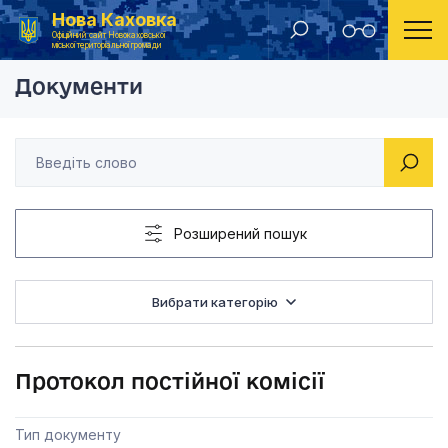
Нова Каховка
Головна
Постійна комісія з питань земельних, природних ресурсів та комунальної власності
Протокол постійної к
Офіційний сайт Новокаховської
міської територіальної громади
Документи
Розширений пошук
Вибрати категорію
Протокол постійної комісії
Тип документу