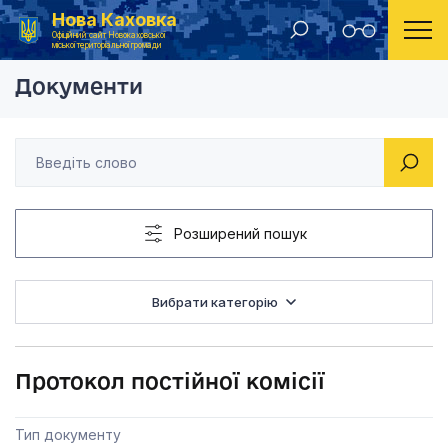
Нова Каховка
Головна
Постійна комісія з питань розвитку комунальної інфраструктури та містобудування
Протокол постійної к
Офіційний сайт Новокаховської
міської територіальної громади
Документи
Розширений пошук
Вибрати категорію
Протокол постійної комісії
Тип документу