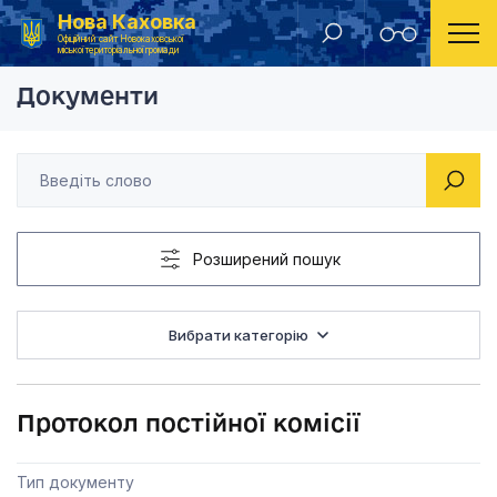
Нова Каховка
Головна
Постійна комісія з питань планування, бюджету та фінансів
Протокол постійної к
Офіційний сайт Новокаховської
міської територіальної громади
Документи
Розширений пошук
Вибрати категорію
Протокол постійної комісії
Тип документу