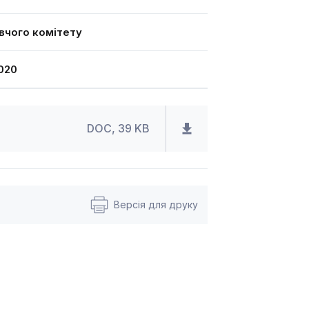
вчого комітету
020
DOC, 39 KB
Версія для друку