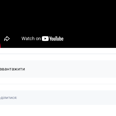
авантажити
ділитися: