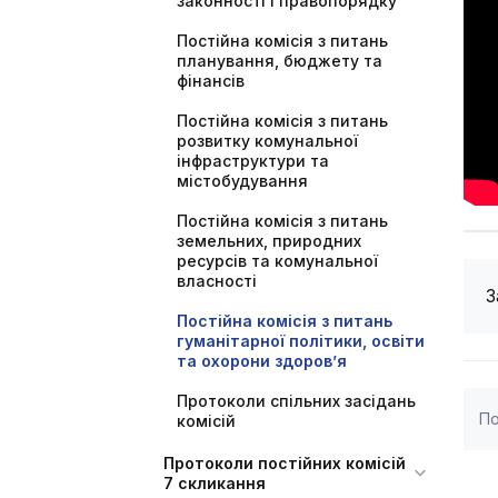
законності і правопорядку
Постійна комісія з питань
планування, бюджету та
фінансів
Постійна комісія з питань
розвитку комунальної
інфраструктури та
містобудування
Постійна комісія з питань
земельних, природних
ресурсів та комунальної
власності
З
Постійна комісія з питань
гуманітарної політики, освіти
та охорони здоров’я
Протоколи спільних засідань
По
комісій
Протоколи постійних комісій
7 скликання