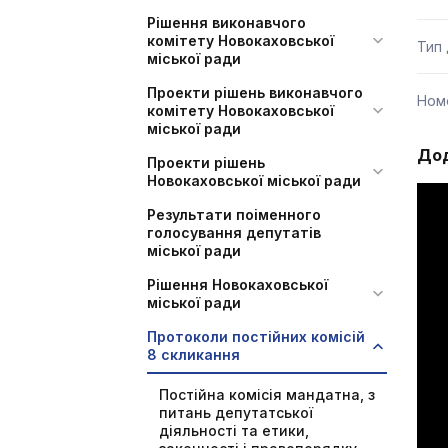
Рішення виконавчого
комітету Новокаховської
Тип
міської ради
Проекти рішень виконавчого
Ном
комітету Новокаховської
міської ради
Дод
Проекти рішень
Новокаховської міської ради
Результати поіменного
голосування депутатів
міської ради
Рішення Новокаховської
міської ради
Протоколи постійних комісій
8 скликання
Постійна комісія мандатна, з
питань депутатської
діяльності та етики,