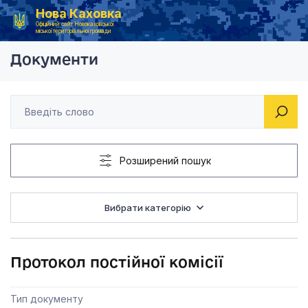
Нова Каховка
Головна
Постійна комісія з питань гуманітарної політики, освіти та охорони здоров’я
Протокол постійної к
Офіційний сайт Новокаховської
міської територіальної громади
Документи
Розширений пошук
Вибрати категорію
Протокол постійної комісії
Тип документу