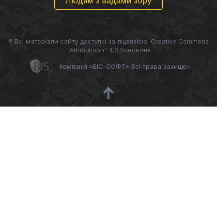
Людям з вадами зору
® Всі матеріали сайту доступні за ліцензією: Creative Commons
“Attributiobn” 4.0 Всесвітня
Компанія «БІС-СОФТ» Всі права захищен