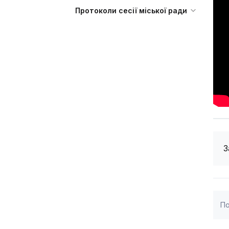
Протоколи сесії міської ради
З
По