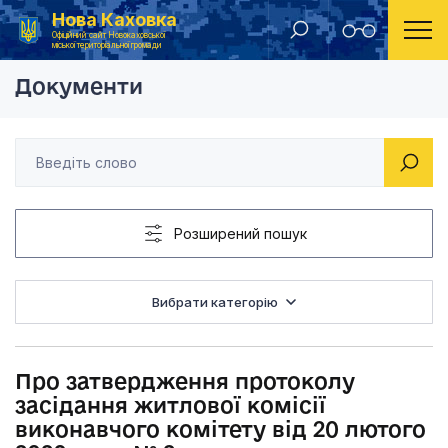
Нова Каховка
Головна
Рішення виконавчого комітету Новокаховської міської ради 2020 року
Про затвердження пр
Офіційний сайт Новокаховської
міської територіальної громади
Документи
Розширений пошук
Вибрати категорію
Про затвердження протоколу
засідання житлової комісії
виконавчого комітету від 20 лютого