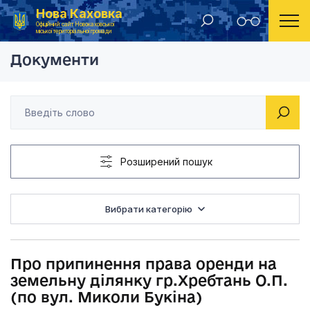
Нова Каховка
Головна
Рішення Новокаховської міської ради 2021 рік
Про припинення прав
Офіційний сайт Новокаховської
міської територіальної громади
Документи
Розширений пошук
Вибрати категорію
Про припинення права оренди на
земельну ділянку гр.Хребтань О.П.
(по вул. Миколи Букіна)