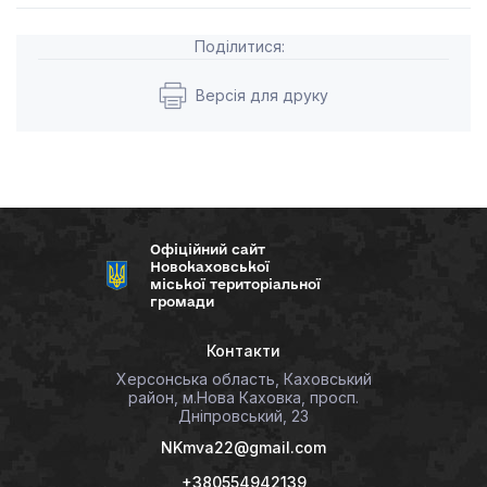
Поділитися:
Версія для друку
Офіційний сайт
Новокаховської
міської територіальної
громади
Контакти
Херсонська область, Каховський
район, м.Нова Каховка, просп.
Дніпровський, 23
NKmva22@gmail.com
+380554942139