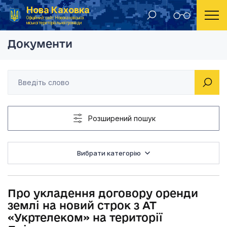
Нова Каховка
Головна
Рішення Новокаховської міської ради 2021 рік
Про укладення догов
Офіційний сайт Новокаховської
міської територіальної громади
Документи
Розширений пошук
Вибрати категорію
Про укладення договору оренди
землі на новий строк з АТ
«Укртелеком» на території