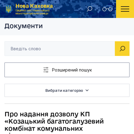
Нова Каховка
Головна
Рішення виконавчого комітету Новокаховської міської ради 2020 року
Про надання дозволу
Офіційний сайт Новокаховської
міської територіальної громади
Документи
Розширений пошук
Вибрати категорію
Про надання дозволу КП
«Козацький багатогалузевий
комбінат комунальних