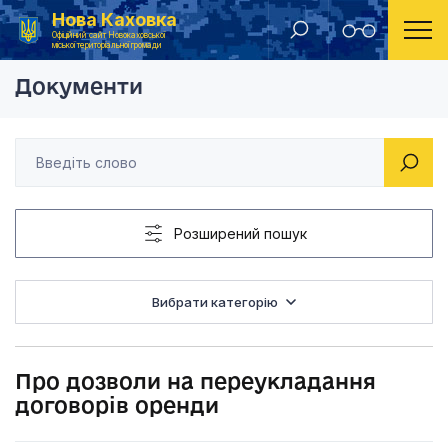
Нова Каховка
Головна
Рішення виконавчого комітету Новокаховської міської ради 2020 року
Про дозволи на пер
Офіційний сайт Новокаховської
міської територіальної громади
Документи
Розширений пошук
Вибрати категорію
Про дозволи на переукладання
договорів оренди