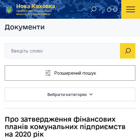
Нова Каховка
Головна
Рішення виконавчого комітету Новокаховської міської ради 2020 року
Про затвердження фі
Офіційний сайт Новокаховської
міської територіальної громади
Документи
Розширений пошук
Вибрати категорію
Про затвердження фінансових
планів комунальних підприємств
на 2020 рік