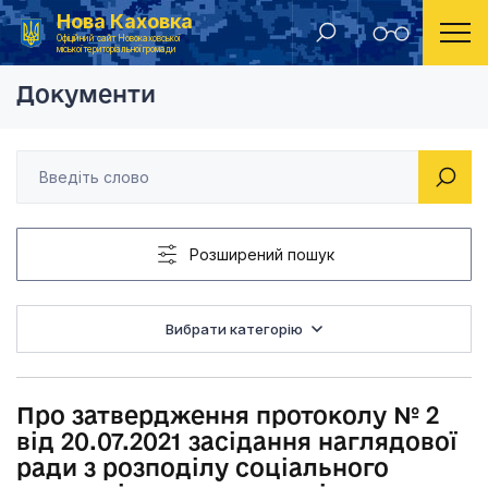
Нова Каховка
Головна
Рішення виконавчого комітету Новокаховської міської ради 2021 року
Про затвердження пр
Офіційний сайт Новокаховської
міської територіальної громади
Документи
Розширений пошук
Вибрати категорію
Про затвердження протоколу № 2
від 20.07.2021 засідання наглядової
ради з розподілу соціального