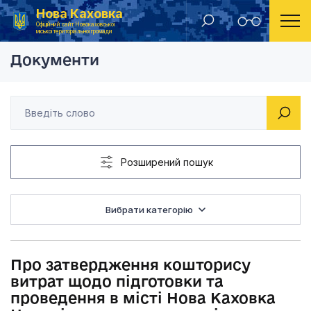
Нова Каховка
Головна
Розпорядження Новокаховського міського голови 2018 рік
Про затвердження ко
Офіційний сайт Новокаховської
міської територіальної громади
Документи
Розширений пошук
Вибрати категорію
Про затвердження кошторису
витрат щодо підготовки та
проведення в місті Нова Каховка