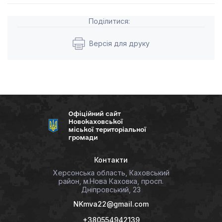
Поділитися:
Версія для друку
Офіційний сайт
Новокаховської
міської територіальної
громади
Контакти
Херсонська область, Каховський
район, м.Нова Каховка, просп.
Дніпровський, 23
NKmva22@gmail.com
+380554942139