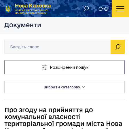
Нова Каховка
Головна
Рішення Новокаховської міської ради 2018 рік
Про згоду на прийня
Офіційний сайт Новокаховської
міської територіальної громади
Документи
Розширений пошук
Вибрати категорію
Про згоду на прийняття до
комунальної власності
територіальної громади міста Нова