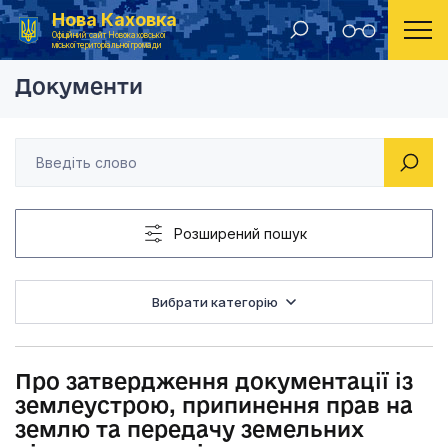
Нова Каховка
Головна
Рішення Новокаховської міської ради 2018 рік
Про затвердження до
Офіційний сайт Новокаховської
міської територіальної громади
Документи
Розширений пошук
Вибрати категорію
Про затвердження документації із
землеустрою, припинення прав на
землю та передачу земельних