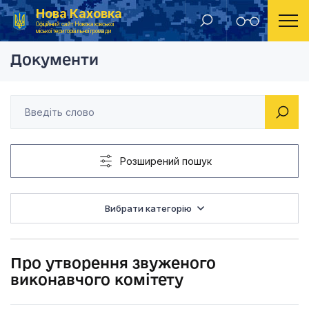
Нова Каховка
Головна
Рішення Новокаховської міської ради 2018 рік
Про утворення звуж
Офіційний сайт Новокаховської
міської територіальної громади
Документи
Розширений пошук
Вибрати категорію
Про утворення звуженого
виконавчого комітету