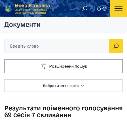
Нова Каховка
Головна
Результати поіменного голосування депутатів міської ради
Результати поіменно
Офіційний сайт Новокаховської
міської територіальної громади
Документи
Розширений пошук
Вибрати категорію
Результати поіменного голосування
69 сесія 7 скликання