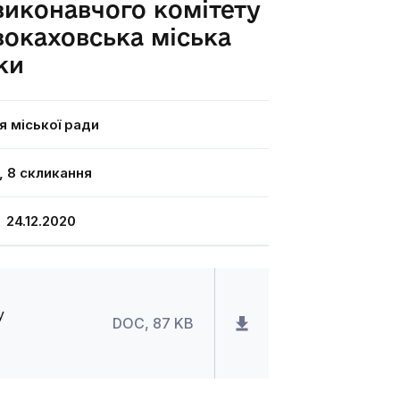
 виконавчого комітету
окаховська міська
ки
я міської ради
я, 8 скликання
24.12.2020
у
DOC, 87 KB