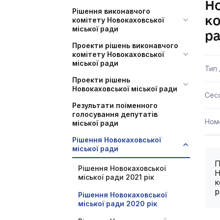
Но
Рішення виконавчого
к
комітету Новокаховської
міської ради
ра
Проекти рішень виконавчого
комітету Новокаховської
міської ради
Тип
Проекти рішень
Новокаховської міської ради
Сесс
Результати поіменного
голосування депутатів
Ном
міської ради
Рішення Новокаховської
міської ради
П
Рішення Новокаховської
Н
міської ради 2021 рік
к
р
Рішення Новокаховської
міської ради 2020 рік