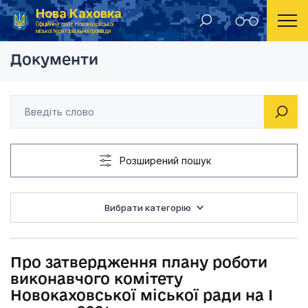
Нова Каховка
Головна
Рішення виконавчого комітету Новокаховської міської ради 2020 року
Про затвердження пл
Офіційний сайт Новокаховської
міської територіальної громади
Документи
Розширений пошук
Вибрати категорію
Про затвердження плану роботи
виконавчого комітету
Новокаховської міської ради на І