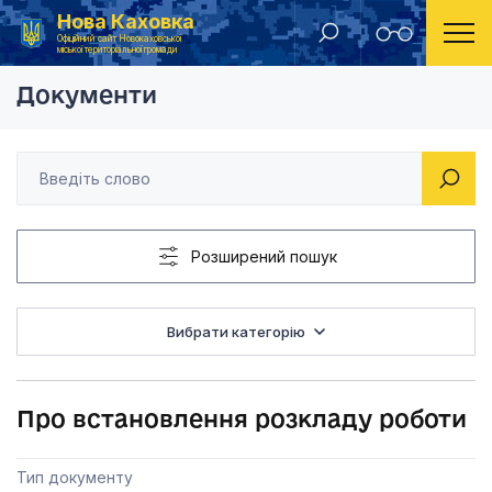
Нова Каховка
Головна
Рішення виконавчого комітету Новокаховської міської ради 2020 року
Про встановлення р
Офіційний сайт Новокаховської
міської територіальної громади
Документи
Розширений пошук
Вибрати категорію
Про встановлення розкладу роботи
Тип документу