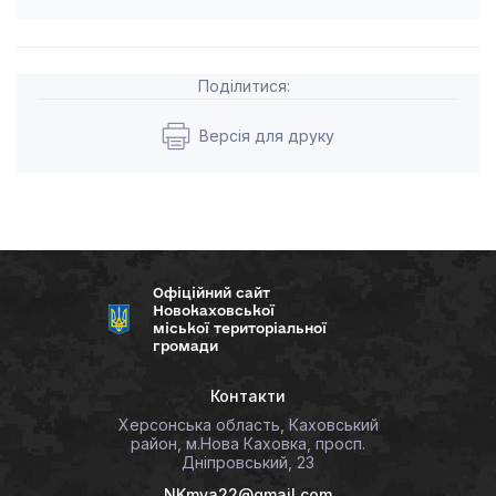
Поділитися:
Версія для друку
Офіційний сайт
Новокаховської
міської територіальної
громади
Контакти
Херсонська область, Каховський
район, м.Нова Каховка, просп.
Дніпровський, 23
NKmva22@gmail.com