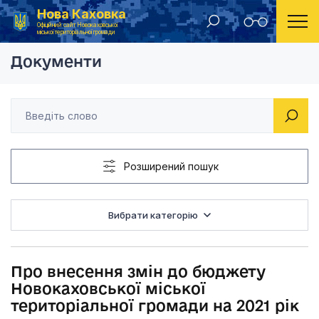
Нова Каховка
Головна
Рішення виконавчого комітету Новокаховської міської ради 2021 року
Про внесення змін д
Офіційний сайт Новокаховської
міської територіальної громади
Документи
Розширений пошук
Вибрати категорію
Про внесення змін до бюджету
Новокаховської міської
територіальної громади на 2021 рік