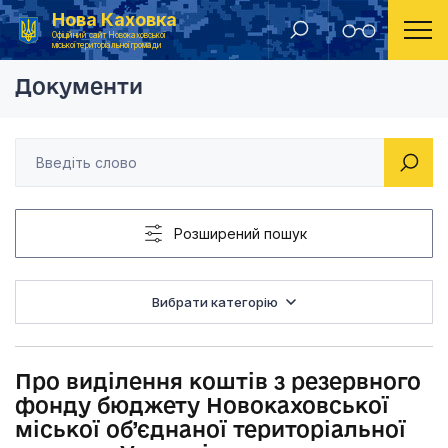
Нова Каховка
Головна
Рішення виконавчого комітету Новокаховської міської ради 2020 року
Про виділення кошті
Офіційний сайт Новокаховської
міської територіальної громади
Документи
Розширений пошук
Вибрати категорію
Про виділення коштів з резервного
фонду бюджету Новокаховської
міської об’єднаної територіальної