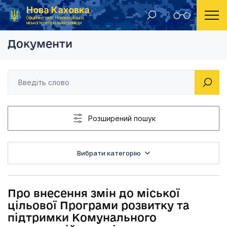
Нова Каховка
Головна
Проекти рішень Новокаховської міської ради
Про внесення змін д
Офіційний сайт Новокаховської
міської територіальної громади
Документи
Розширений пошук
Вибрати категорію
Про внесення змін до міської
цільової Програми розвитку та
підтримки Комунального