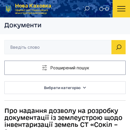
Нова Каховка
Головна
Рішення Новокаховської міської ради 2022 рік
Про надання дозволу
Офіційний сайт Новокаховської
міської територіальної громади
Документи
Розширений пошук
Вибрати категорію
Про надання дозволу на розробку
документації із землеустрою щодо
інвентаризації земель СТ «Сокіл –