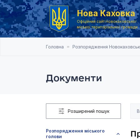
Нова Каховка
Офіційний сайт Новокаховської
міської територіальної громади
Головна
Розпорядження Новокаховськог
Документи
Розширений пошук
Розпорядження міського
Пр
голови