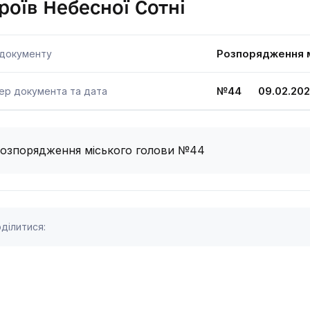
роїв Небесної Сотні
Розпорядження м
 документу
№44 09.02.202
ер документа та дата
озпорядження міського голови №44
ділитися: