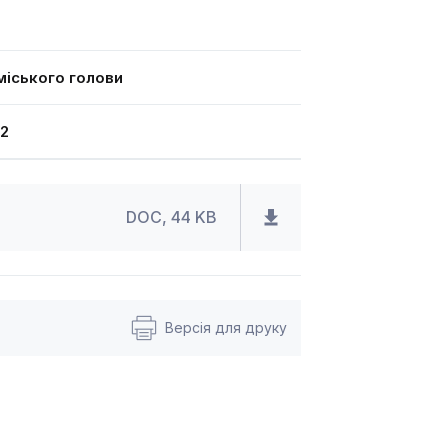
іського голови
2
DOC, 44 KB
Версія для друку