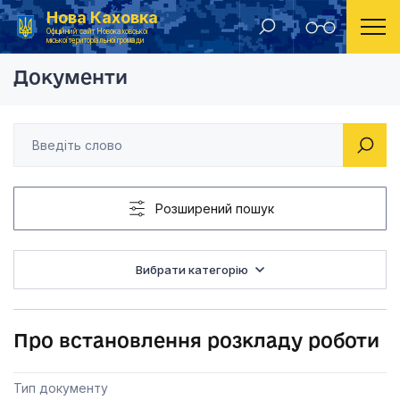
Нова Каховка
Головна
Рішення виконавчого комітету Новокаховської міської ради 2012 року
Про встановлення р
Офіційний сайт Новокаховської
міської територіальної громади
Документи
Розширений пошук
Вибрати категорію
Про встановлення розкладу роботи
Тип документу