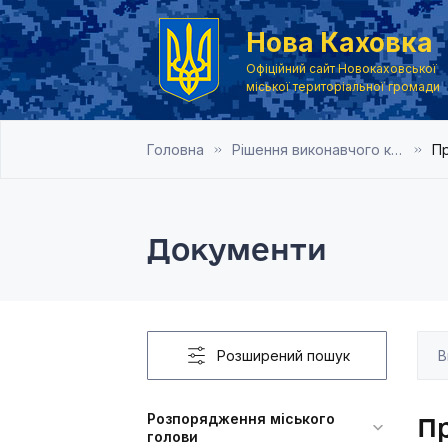
Нова Каховка
Офіційний сайт Новокаховської
міської територіальної громади
Головна
Рішення виконавчого комітету Новокаховської міської ради 2012 року
Пр
Документи
Розширений пошук
Розпорядження міського
Пр
голови