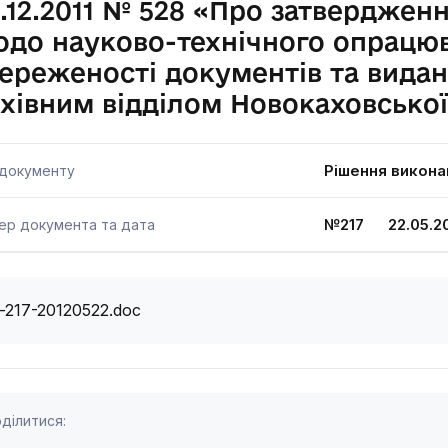
.12.2011 № 528 «Про затверджен
до науково-технічного опрацюв
ереженості документів та видан
хівним відділом Новокаховської
Рішення викона
 документу
№217 22.05.20
ер документа та дата
i-217-20120522.doc
ділитися: