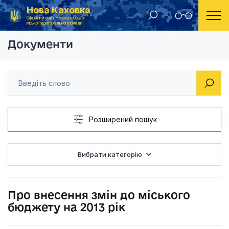
Нова Каховка
Головна
Рішення виконавчого комітету Новокаховської міської ради 2013 року
Про внесення змін д
Офіційний сайт Новокаховської
міської територіальної громади
Документи
Розширений пошук
Вибрати категорію
Про внесення змін до міського
бюджету на 2013 рік