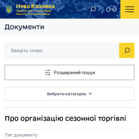
Нова Каховка
Головна
Рішення виконавчого комітету Новокаховської міської ради 2013 року
Про організацію сезо
Офіційний сайт Новокаховської
міської територіальної громади
Документи
Розширений пошук
Вибрати категорію
Про організацію сезонної торгівлі
Тип документу