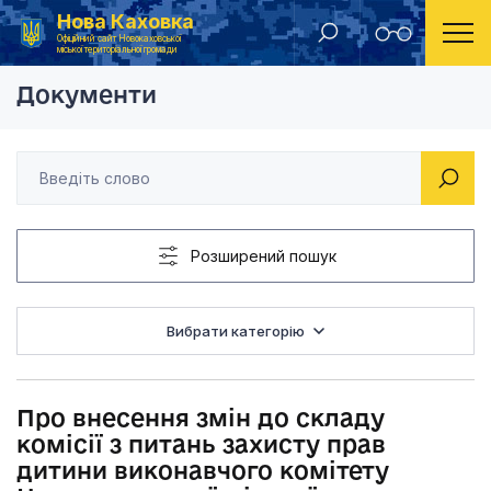
Нова Каховка
Головна
Рішення виконавчого комітету Новокаховської міської ради 2015 року
Про внесення змін д
Офіційний сайт Новокаховської
міської територіальної громади
Документи
Розширений пошук
Вибрати категорію
Про внесення змін до складу
комісії з питань захисту прав
дитини виконавчого комітету