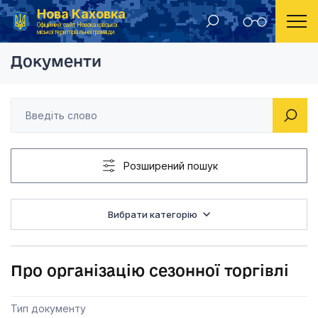
Нова Каховка
Головна
Рішення виконавчого комітету Новокаховської міської ради 2015 року
Про організацію сезо
Офіційний сайт Новокаховської
міської територіальної громади
Документи
Розширений пошук
Вибрати категорію
Про організацію сезонної торгівлі
Тип документу