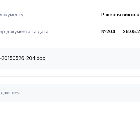
Рішення викона
 документу
№204 26.05.2
ер документа та дата
i-20150526-204.doc
ділитися: