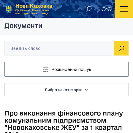
Нова Каховка
Головна
Рішення виконавчого комітету Новокаховської міської ради 2015 року
Про виконання фінан
Офіційний сайт Новокаховської
міської територіальної громади
Документи
Розширений пошук
Вибрати категорію
Про виконання фінансового плану
комунальним підприємством
"Новокаховське ЖЕУ" за 1 квартал