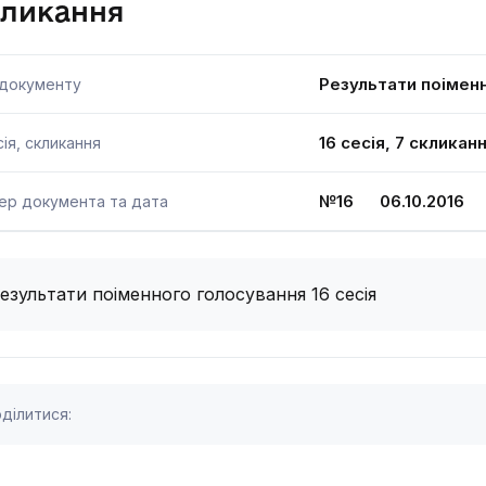
кликання
Результати поімен
 документу
16 сесія, 7 скликан
ія, скликання
№16 06.10.2016
ер документа та дата
езультати поіменного голосування 16 сесія
ділитися: