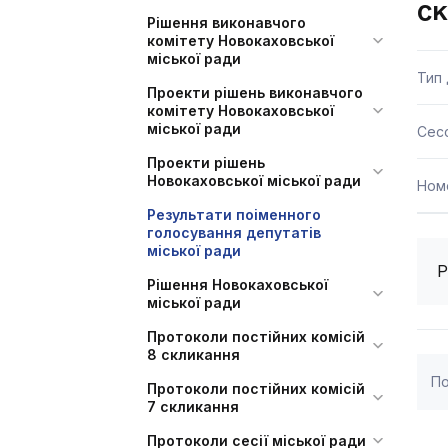
с
Рішення виконавчого
комітету Новокаховської
міської ради
Тип
Проекти рішень виконавчого
комітету Новокаховської
міської ради
Сесс
Проекти рішень
Новокаховської міської ради
Ном
Результати поіменного
голосування депутатів
міської ради
Р
Рішення Новокаховської
міської ради
Протоколи постійних комісій
8 скликання
По
Протоколи постійних комісій
7 скликання
Протоколи сесії міської ради