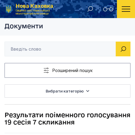
Нова Каховка
Головна
Результати поіменного голосування депутатів міської ради
Результати поіменно
Офіційний сайт Новокаховської
міської територіальної громади
Документи
Розширений пошук
Вибрати категорію
Результати поіменного голосування
19 сесія 7 скликання