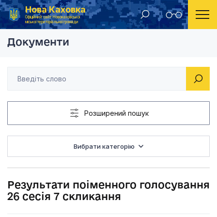
Нова Каховка
Головна
Результати поіменного голосування депутатів міської ради
Результати поіменно
Офіційний сайт Новокаховської
міської територіальної громади
Документи
Розширений пошук
Вибрати категорію
Результати поіменного голосування
26 сесія 7 скликання