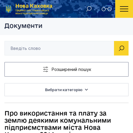
Нова Каховка
Головна
Рішення Новокаховської міської ради 2013 рік
Про використання та
Офіційний сайт Новокаховської
міської територіальної громади
Документи
Розширений пошук
Вибрати категорію
Про використання та плату за
землю деякими комунальними
підприємствами міста Нова