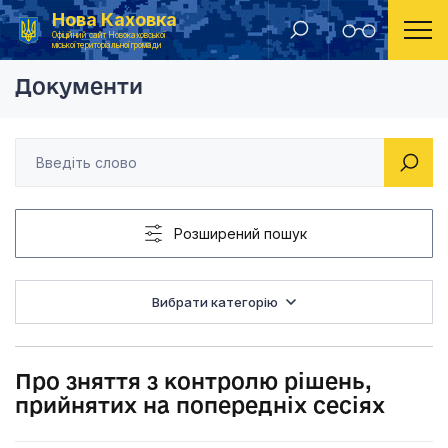
Нова Каховка
Головна
Рішення Новокаховської міської ради 2013 рік
Про зняття з контро
Офіційний сайт Новокаховської
міської територіальної громади
Документи
Розширений пошук
Вибрати категорію
Про зняття з контролю рішень,
прийнятих на попередніх сесіях