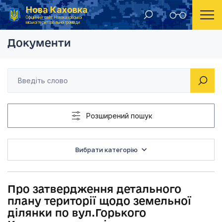
Нова Каховка
Головна
Рішення Новокаховської міської ради 2013 рік
Про затвердження де
Офіційний сайт Новокаховської
міської територіальної громади
Документи
Розширений пошук
Вибрати категорію
Про затвердження детального
плану території щодо земельної
ділянки по вул.Горького