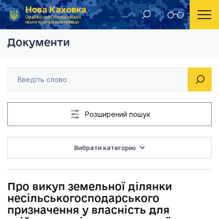
Нова Каховка
Головна
Рішення Новокаховської міської ради 2013 рік
Про викуп земельної
Офіційний сайт Новокаховської
міської територіальної громади
Документи
Розширений пошук
Вибрати категорію
Про викуп земельної ділянки
несільськогосподарського
призначення у власність для