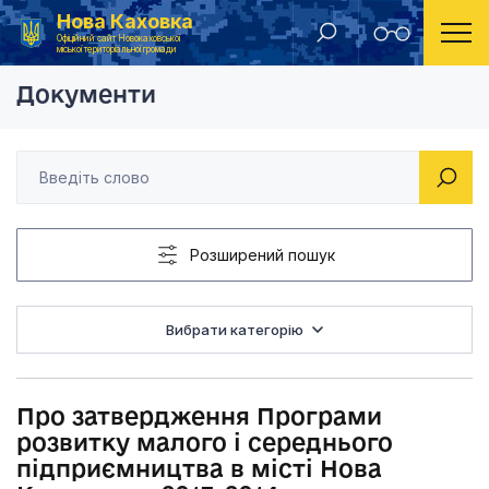
Нова Каховка
Головна
Рішення Новокаховської міської ради 2013 рік
Про затвердження Пр
Офіційний сайт Новокаховської
міської територіальної громади
Документи
Розширений пошук
Вибрати категорію
Про затвердження Програми
розвитку малого і середнього
підприємництва в місті Нова