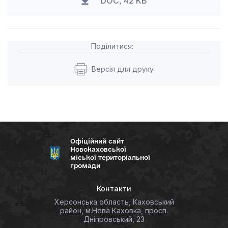
DOC, 42 KB
Поділитися:
Версія для друку
Офіційний сайт
Новокаховської
міської територіальної
громади
Контакти
Херсонська область, Каховський
район, м.Нова Каховка, просп.
Дніпровський, 23