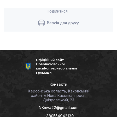
Поділитися:
Версія для друку
Офіційний сайт
Новокаховської
міської територіальної
громади
Контакти
Херсонська область, Каховський
район, м.Нова Каховка, просп.
Дніпровський, 23
NKmva22@gmail.com
+380554942139