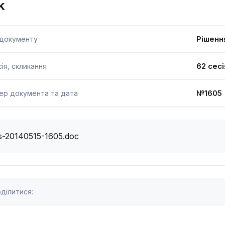
к
Рішенн
 документу
62 сесі
ія, скликання
№1605 
ер документа та дата
s-20140515-1605.doc
ділитися: