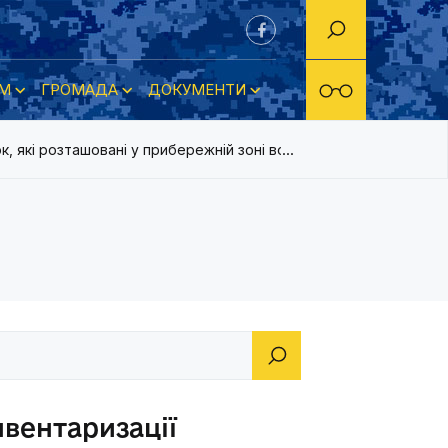
М
ГРОМАДА
ДОКУМЕНТИ
к, які розташовані у прибережній зоні водних об?єктів на тери
нвентаризації