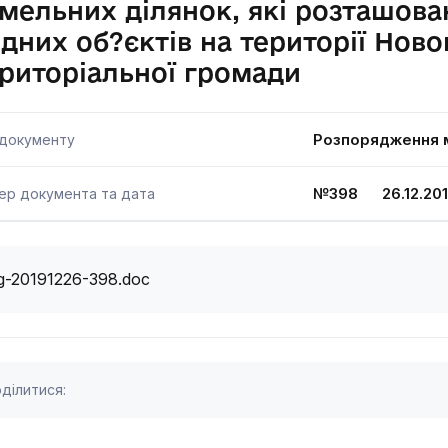
мельних ділянок, які розташова
дних об?єктів на території Ново
риторіальної громади
Розпорядження м
 документу
№398 26.12.20
ер документа та дата
g-20191226-398.doc
ділитися: